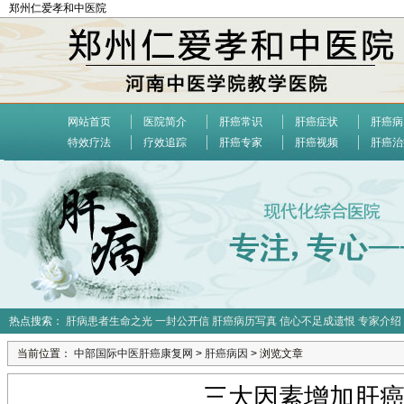
郑州仁爱孝和中医院
网站首页
医院简介
肝癌常识
肝癌症状
肝癌病
特效疗法
疗效追踪
肝癌专家
肝癌视频
肝癌治
热点搜索：
肝病患者生命之光
一封公开信
肝癌病历写真
信心不足成遗恨
专家介绍
当前位置：
中部国际中医肝癌康复网
>
肝癌病因
> 浏览文章
三大因素增加肝