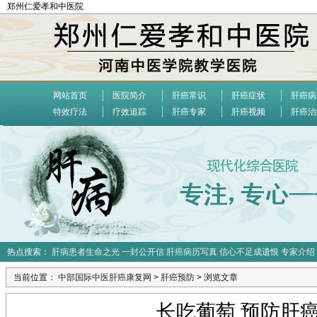
郑州仁爱孝和中医院
网站首页
医院简介
肝癌常识
肝癌症状
肝癌病
特效疗法
疗效追踪
肝癌专家
肝癌视频
肝癌治
热点搜索：
肝病患者生命之光
一封公开信
肝癌病历写真
信心不足成遗恨
专家介绍
当前位置：
中部国际中医肝癌康复网
>
肝癌预防
> 浏览文章
长吃葡萄 预防肝