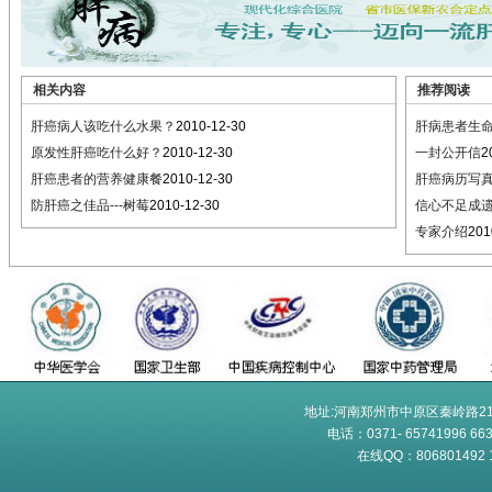
相关内容
推荐阅读
肝癌病人该吃什么水果？
2010-12-30
肝病患者生
原发性肝癌吃什么好？
2010-12-30
一封公开信
2
肝癌患者的营养健康餐
2010-12-30
肝癌病历写
防肝癌之佳品---树莓
2010-12-30
信心不足成
专家介绍
201
地址:河南郑州市中原区秦岭路21
电话：0371- 65741996 6
在线QQ：806801492 10