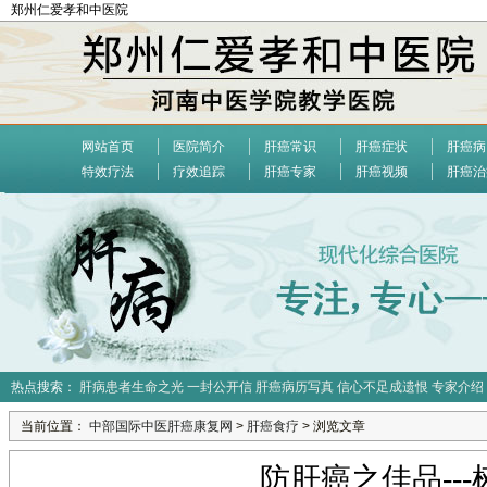
郑州仁爱孝和中医院
网站首页
医院简介
肝癌常识
肝癌症状
肝癌病
特效疗法
疗效追踪
肝癌专家
肝癌视频
肝癌治
热点搜索：
肝病患者生命之光
一封公开信
肝癌病历写真
信心不足成遗恨
专家介绍
当前位置：
中部国际中医肝癌康复网
>
肝癌食疗
> 浏览文章
防肝癌之佳品---